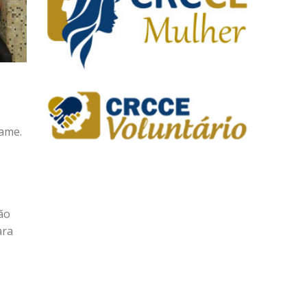
xame.
ão
ara