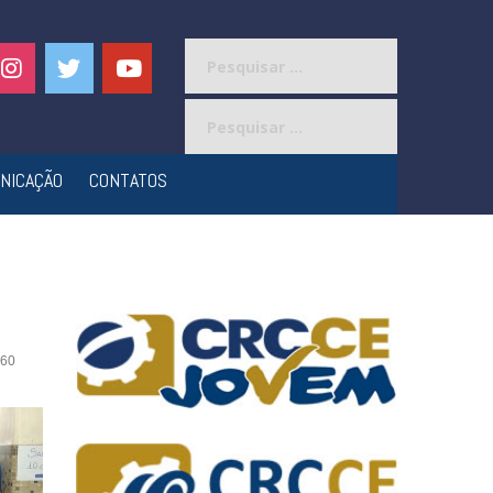
Pesquisar
por:
Pesquisar
por:
NICAÇÃO
CONTATOS
60