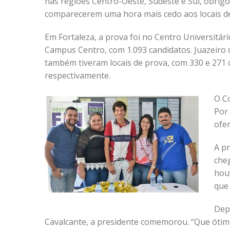
nas regiões Centro-Oeste, Sudeste e Sul, obrigo
comparecerem uma hora mais cedo aos locais de
Em Fortaleza, a prova foi no Centro Universitári
Campus Centro, com 1.093 candidatos. Juazeiro 
também tiveram locais de prova, com 330 e 271 
respectivamente.
O Co
Por
ofe
A p
che
hou
que 
Dep
Cavalcante, a presidente comemorou. “Que ótim