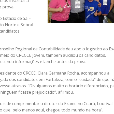
u os inscritos a
 prova.
o Estácio de Sá –
do Norte e Sobral
candidatos,
nselho Regional de Contabilidade deu apoio logístico ao E
 meio do CRCCCE Jovem, também auxiliou os candidatos,
recendo informações e lanche antes da prova.
residente do CRCCE, Clara Germana Rocha, acompanhou a
gada dos candidatos em Fortaleza, com o “cuidado” de que n
vesse atrasos. “Divulgamos muito o horário diferenciado, p
ninguém ficasse prejudicado”, afirmou.
ois de cumprimentar o diretor do Exame no Ceará, Lourival
o que, pelo menos aqui, chegou todo mundo na hora”.