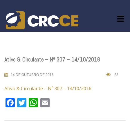
Skip
to
content
Ativo & Circulante – Nº 307 – 14/10/2016
14 DE OUTUBRO DE 2016
23
Ativo & Circulante – Nº 307 – 14/10/2016
Facebook
Twitter
WhatsApp
Email