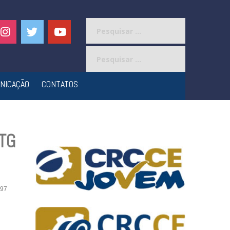
Pesquisar
por:
Pesquisar
por:
NICAÇÃO
CONTATOS
ITG
97