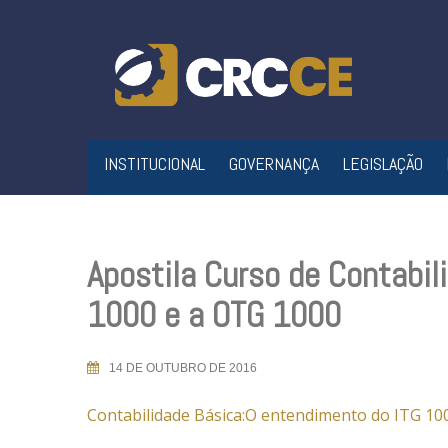
Skip
to
content
INSTITUCIONAL
GOVERNANÇA
LEGISLAÇÃO
Apostila Curso de Contabil
1000 e a OTG 1000
14 DE OUTUBRO DE 2016
Contabilidade Básica:O entendimento do ITG 100