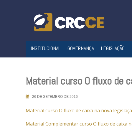
Skip
to
content
INSTITUCIONAL
GOVERNANÇA
LEGISLAÇÃO
Material curso O fluxo de c
26 DE SETEMBRO DE 2016
Material curso O fluxo de caixa na nova legislaçã
Material Complementar curso O fluxo de caixa na