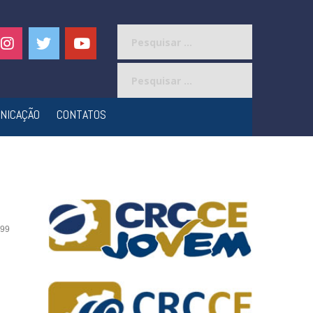
Pesquisar
por:
Pesquisar
por:
NICAÇÃO
CONTATOS
99