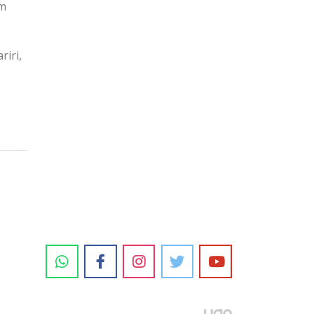
am
iri,