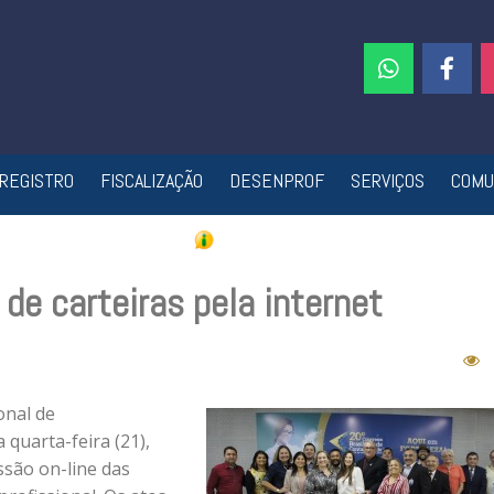
REGISTRO
FISCALIZAÇÃO
DESENPROF
SERVIÇOS
COMU
de carteiras pela internet
onal de
 quarta-feira (21),
ssão on-line das