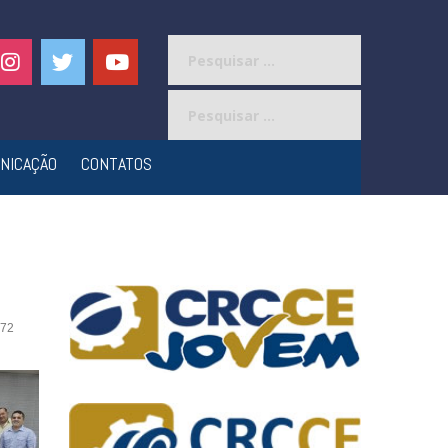
Pesquisar
por:
Pesquisar
por:
NICAÇÃO
CONTATOS
72