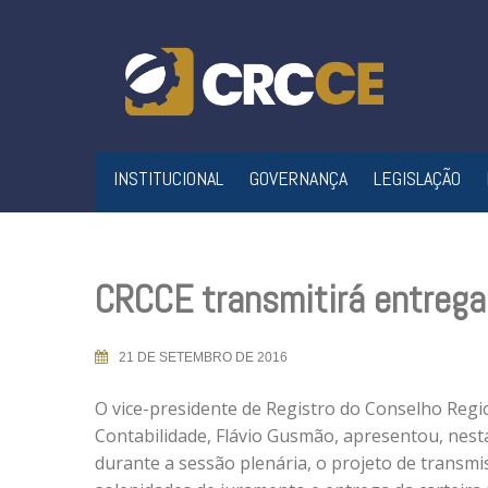
Skip
to
content
INSTITUCIONAL
GOVERNANÇA
LEGISLAÇÃO
CRCCE transmitirá entrega 
21 DE SETEMBRO DE 2016
O vice-presidente de Registro do Conselho Regi
Contabilidade, Flávio Gusmão, apresentou, nesta
durante a sessão plenária, o projeto de transmi