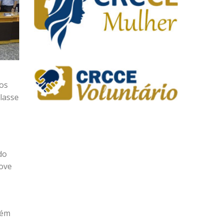
 os
lasse
do
nove
bém