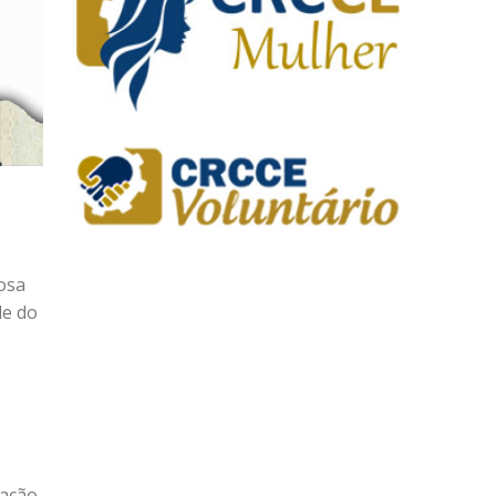
osa
de do
zação