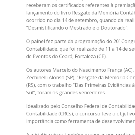
receberam os certificados referentes à premiaç
lançamento do livro Resgate da Memória Contáb
ocorrido no dia 14 de setembro, quando da reali
“Desmistificando o Mestrado e o Doutorado”.
O painel fez parte da programação do 20º Congr
Contabilidade, que foi realizado de 11 a 14 de 
de Eventos do Ceará, Fortaleza (CE).
Os autores Marcelo do Nascimento França (AC), 
Zechinelli Alonso (SP), “Resgate da Memória Co
(RS), com o trabalho “Das Primeiras Evidências
Sul”, foram os grandes vencedores.
Idealizado pelo Conselho Federal de Contabilida
Contabilidade (CRCs), o concurso teve o objetivo
importância como ferramenta de desenvolvimen
A iniciativa visou também provocar nos profissi