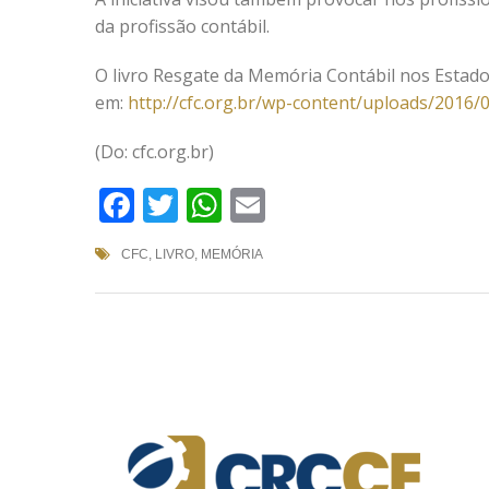
da profissão contábil.
O livro Resgate da Memória Contábil nos Estados
em:
http://cfc.org.br/wp-content/uploads/2016/
(Do: cfc.org.br)
Facebook
Twitter
WhatsApp
Email
CFC
,
LIVRO
,
MEMÓRIA