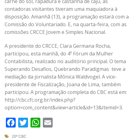
carne do sol, rapadura e castanha de caju, as
contadoras visitantes tiveram uma maquiadora à
disposição. Amanhã (13), a programação estará com a
Comissão do Voluntariado. E, na quarta-feira, com as
comissões CRCCE Jovem e Simples Nacional.
A presidente do CRCCE, Clara Germana Rocha,
participou, esta manhã, do 4º Fórum da Mulher
Contabilista, realizado no auditório principal. O tema
Superando Desafios, Quebrando Paradigmas teve a
mediação da jornalista Mônica Waldvogel. A vice-
presidente de Fiscalização, Joana de Lima, também
participou. A programação completa do CBC está em:
http://cbc.cfc.org.br/index.php?
option=com_content&view=article&id=13&Itemid=3.
Facebook
Twitter
WhatsApp
Email
20º CBC