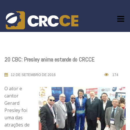
Skip
to
content
20 CBC: Presley anima estande do CRCCE
12 DE SETEMBRO DE 2016
174
O ator e
cantor
Gerard
Presley foi
uma das
atrações de