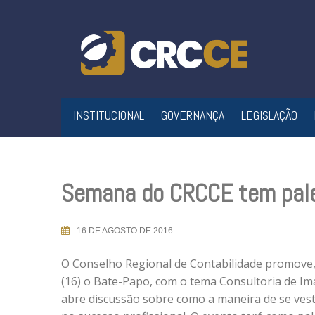
Skip
to
content
INSTITUCIONAL
GOVERNANÇA
LEGISLAÇÃO
Semana do CRCCE tem pale
16 DE AGOSTO DE 2016
O Conselho Regional de Contabilidade promove, 
(16) o Bate-Papo, com o tema Consultoria de Im
abre discussão sobre como a maneira de se vesti