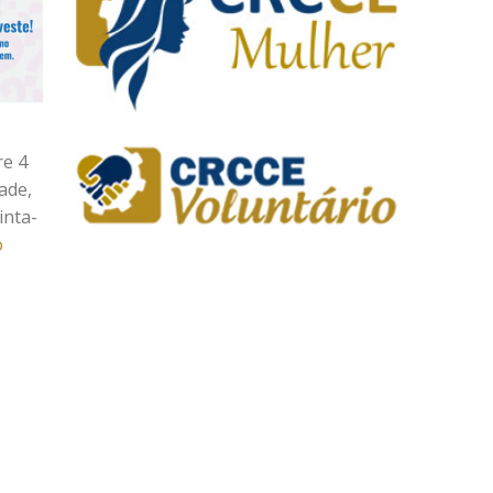
re 4
ade,
inta-
o