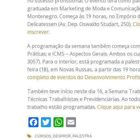
no sucesso profissional. O evento terá como pal
graduada em Marketing de Moda e Comunicação
Montenegro. Começa às 19 horas, no Empório d
Delicatessen (Av. Dep. Oswaldo Studart, 250).
Cli
inscrever
.
A programação da semana também começa com doi
Práticas; e ICMS – Aspectos Gerais. Ambos os cu
3057). Para o interior, está programada a pales
feira (18), em Novas Russas, a partir das 19 hor
completo de eventos do Desenvolvimento Profis
Também teve início neste dia 16, a Semana Tra
Técnicas Trabalhistas e Previdenciárias. Ao todo
trabalho estão programadas.
Clique aqui para 
Facebook
Twitter
WhatsApp
Email
CURSOS
,
DESPROF
,
PALESTRA