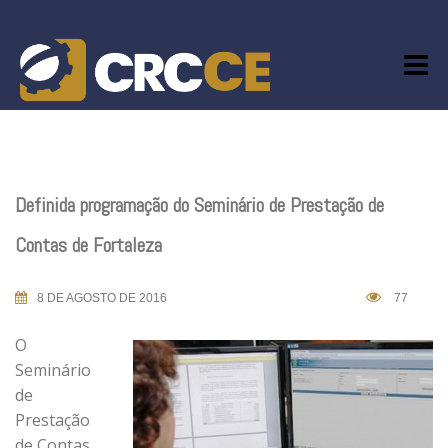
Skip
to
content
Definida programação do Seminário de Prestação de
Contas de Fortaleza
8 DE AGOSTO DE 2016
77
O
Seminário
de
Prestação
de Contas