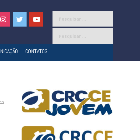
Pesquisar
por:
Pesquisar
por:
NICAÇÃO
CONTATOS
12