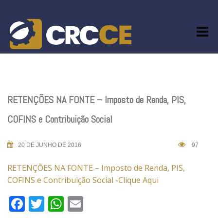
Skip
to
content
RETENÇÕES NA FONTE – Imposto de Renda, PIS,
COFINS e Contribuição Social
20 DE JUNHO DE 2016
97
RETENÇÕES NA FONTE – Imposto de Renda, PIS,
COFINS e Contribuição Social -Clique Aqui
Facebook
Twitter
WhatsApp
Email