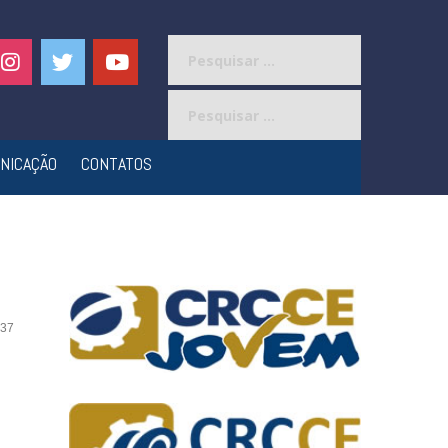
Pesquisar
por:
Pesquisar
por:
NICAÇÃO
CONTATOS
37