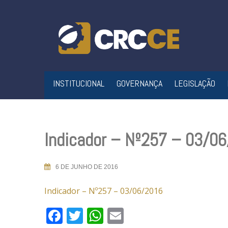
Skip
to
content
INSTITUCIONAL
GOVERNANÇA
LEGISLAÇÃO
Indicador – Nº257 – 03/0
6 DE JUNHO DE 2016
Indicador – Nº257 – 03/06/2016
Facebook
Twitter
WhatsApp
Email