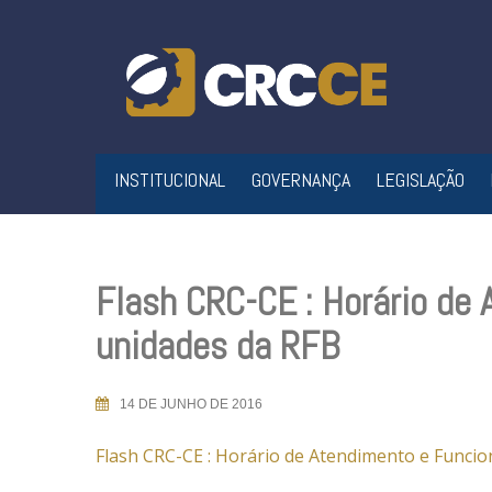
Skip
to
content
INSTITUCIONAL
GOVERNANÇA
LEGISLAÇÃO
Flash CRC-CE : Horário de
unidades da RFB
14 DE JUNHO DE 2016
Flash CRC-CE : Horário de Atendimento e Funci