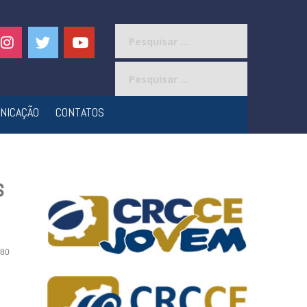
Pesquisar
por:
Pesquisar
por:
NICAÇÃO
CONTATOS
s
80