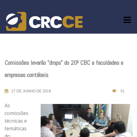
Skip
to
content
Comissões levarão “drops” do 20º CBC a faculdades e
empresas contábeis
27 DE JUNHO DE 2016
51
As
comissões
técnicas e
temáticas
do