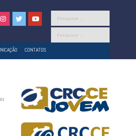
Pesquisar
por:
Pesquisar
por:
NICAÇÃO
CONTATOS
83