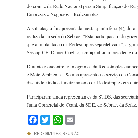
do comitê da Rede Nacional para a Simplificação do Regi
Empresas e Negócios – Redesimples.
A solicitação foi apresentada, nesta quarta feira (4), dura
realizada na sede do Sebrae. “Esta participação (do gover
que a implantação da Redesimples seja efetivada”, argum
Sescap-CE, Daniel Coelho, acompanhou a presidente do
Durante o encontro, o integrantes da Redesimples conhe
e Meio Ambiente – Seuma apresentou o serviço de Consul
discutido ainda o funcionamento da Redesimples em outr
Participaram ainda representantes da STDS, das secretar
Junta Comercial do Ceará, da SDE, do Sebrae, da Sefaz, 
Facebook
Twitter
WhatsApp
Email
REDESIMPLES
,
REUNIÃO