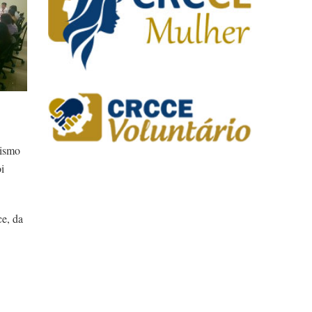
nismo
i
ce, da