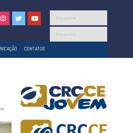
Pesquisar
por:
Pesquisar
por:
NICAÇÃO
CONTATOS
49