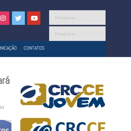
Pesquisar
por:
Pesquisar
por:
NICAÇÃO
CONTATOS
ará
53