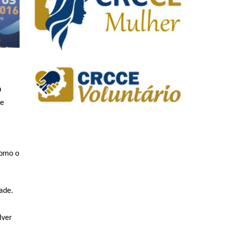
á
de
como o
ade.
lver