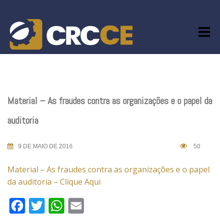
Skip
to
content
Material – As fraudes contra as organizações e o papel da
auditoria
9 DE MAIO DE 2016
50
Material – As fraudes contra as organizações e o papel
da auditoria – Clique Aqui
Facebook
Twitter
WhatsApp
Email