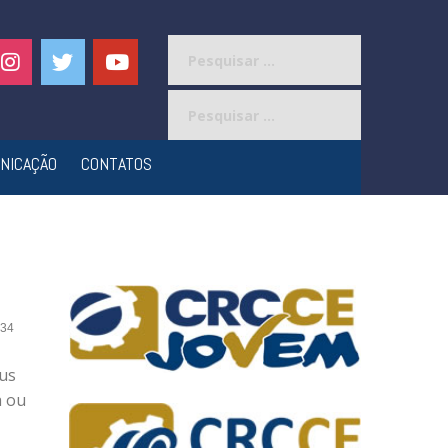
Pesquisar
por:
Pesquisar
por:
NICAÇÃO
CONTATOS
34
eus
a ou