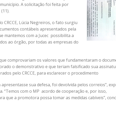
nicípio. A solicitação foi feita por
(11).
do CRCCE, Lúcia Negreiros, o fato surgiu
documentos contábeis apresentados pela
ue mantemos com a Jucec possibilita a
ados ao órgão, por todas as empresas do
os que comprovariam os valores que fundamentaram o docum
orado o demonstrativo e que teriam falsificado sua assinatu
rados pelo CRCCE, para esclarecer o procedimento
apresentasse sua defesa, foi devolvida pelos correios”, exp
da. “Temos com o MP acordo de cooperação e, por isso,
ara que a promotora possa tomar as medidas cabíveis”, conc