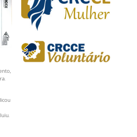
ento,
ra.
licou
luiu.