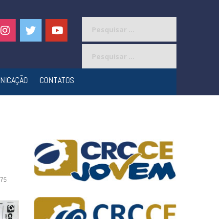
Pesquisar
por:
Pesquisar
por:
NICAÇÃO
CONTATOS
75