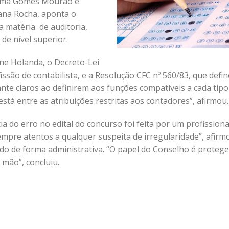
tima Gomes Mourão e
ana Rocha, aponta o
a matéria de auditoria,
 de nível superior.
ne Holanda, o Decreto-Lei
ssão de contabilista, e a Resolução CFC nº 560/83, que defin
tante claros ao definirem aos funções compatíveis a cada tipo
stá entre as atribuições restritas aos contadores”, afirmou.
 do erro no edital do concurso foi feita por um profissiona
mpre atentos a qualquer suspeita de irregularidade”, afirm
do de forma administrativa. “O papel do Conselho é protege
 mão”, concluiu.