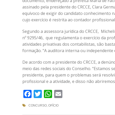
documento, endereçado à prefeita Maria de Fá
assinado pela presidente do CRCCE, Clara Germ
equívoco de exigir do candidato conhecimento n
cujo exercício é restrita ao contador profissional
Segundo a assessora jurídica do CRCCE, Micheli
nº 9295/46, que regulamenta o exercício da profi
atividades privativas dos contabilistas, são bas
formação. “A auditora interna ou independente e
De acordo com a presidente do CRCCE, a denúncia
meio das redes sociais do Conselho. “Estamos se
presidente, para quem o problemas será resolvi
profissional e a atividade, e disso não abriremos
Facebook
Twitter
WhatsApp
Email
CONCURSO
,
OFÍCIO