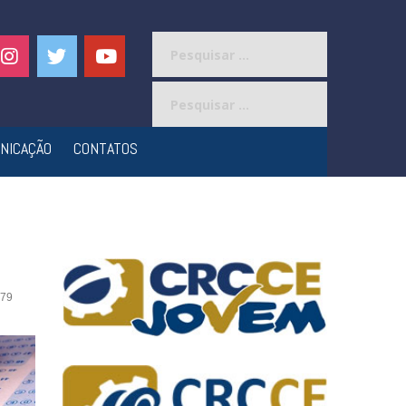
Pesquisar
por:
Pesquisar
por:
NICAÇÃO
CONTATOS
79