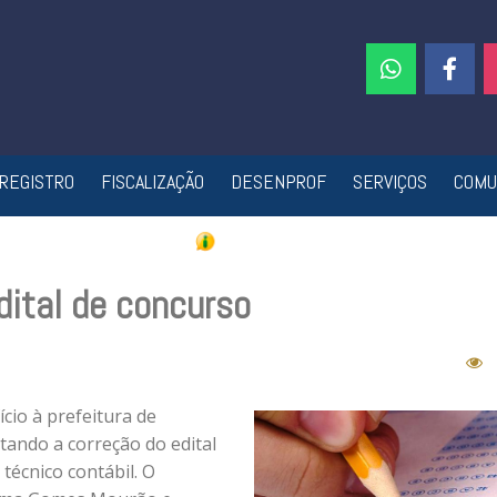
REGISTRO
FISCALIZAÇÃO
DESENPROF
SERVIÇOS
COMU
dital de concurso
cio à prefeitura de
itando a correção do edital
técnico contábil. O