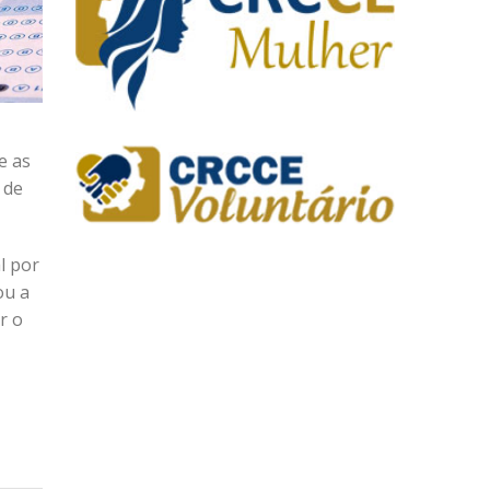
e as
 de
l por
ou a
r o