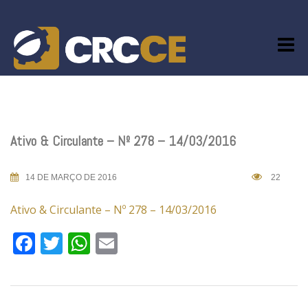
Skip
to
content
Ativo & Circulante – Nº 278 – 14/03/2016
14 DE MARÇO DE 2016
22
Ativo & Circulante – Nº 278 – 14/03/2016
Facebook
Twitter
WhatsApp
Email