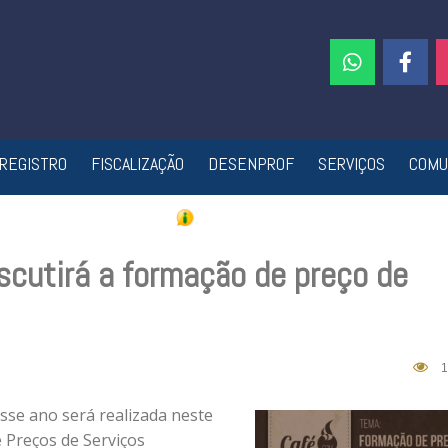
REGISTRO
FISCALIZAÇÃO
DESENPROF
SERVIÇOS
COMU
cutirá a formação de preço de
1
sse ano será realizada neste
 Preços de Serviços