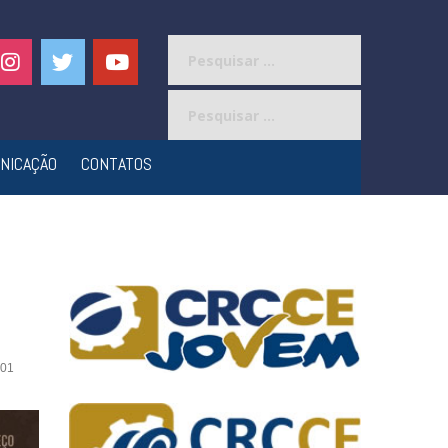
Pesquisar
por:
Pesquisar
por:
NICAÇÃO
CONTATOS
01