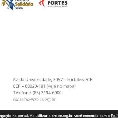
Av. da Universidade, 3057 – Fortaleza/CE
CEP – 60020-181 (
veja no mapa
)
Telefone: (85) 3194-6000
conselho@crc-ce.org.br
ação no portal. Ao utilizar o crc-ce.org.br, você concorda com a
Polí