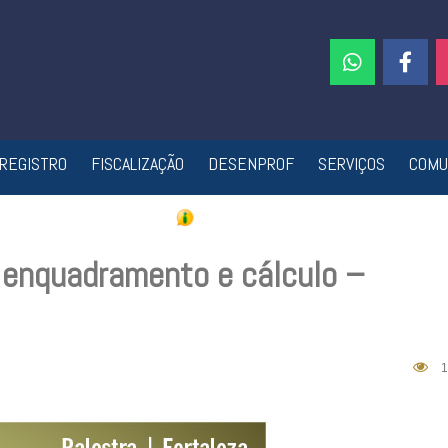
REGISTRO
FISCALIZAÇÃO
DESENPROF
SERVIÇOS
COMU
 enquadramento e cálculo –
1