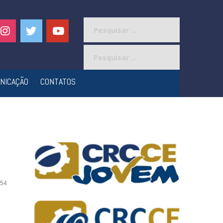
Pesquisar
por:
Pesquisar
por:
NICAÇÃO
CONTATOS
54