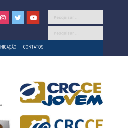
Pesquisar
por:
Pesquisar
por:
NICAÇÃO
CONTATOS
41