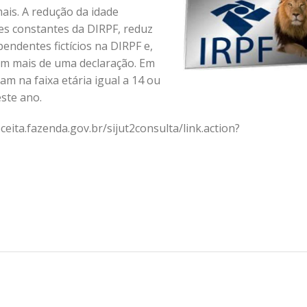
ais. A redução da idade
es constantes da DIRPF, reduz
pendentes fictícios na DIRPF e,
m mais de uma declaração. Em
m na faixa etária igual a 14 ou
este ano.
eita.fazenda.gov.br/sijut2consulta/link.action?