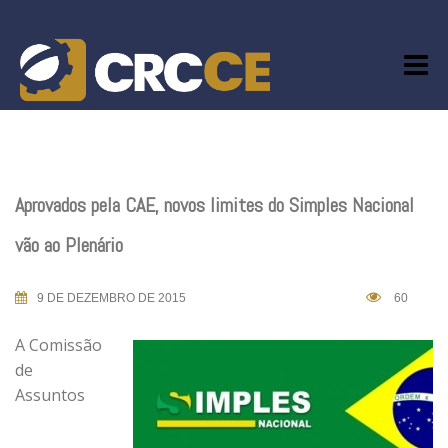
Skip
to
content
Aprovados pela CAE, novos limites do Simples Nacional
vão ao Plenário
9 DE DEZEMBRO DE 2015
60
A Comissão
de
Assuntos