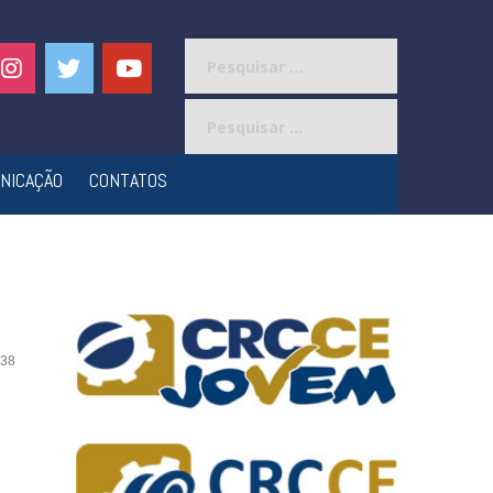
Pesquisar
por:
Pesquisar
por:
NICAÇÃO
CONTATOS
38