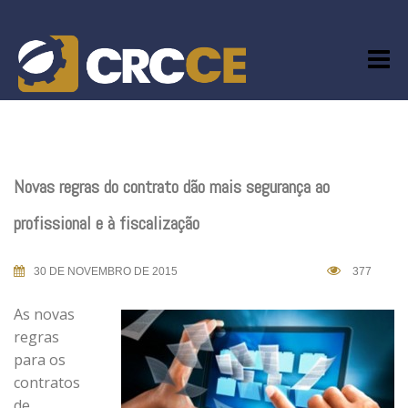
Skip
to
content
Novas regras do contrato dão mais segurança ao
profissional e à fiscalização
30 DE NOVEMBRO DE 2015
377
As novas
regras
para os
contratos
de