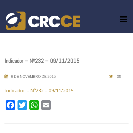
Skip
to
content
Indicador – Nº232 – 09/11/2015
6 DE NOVEMBRO DE 2015
30
Indicador – Nº232 – 09/11/2015
Facebook
Twitter
WhatsApp
Email