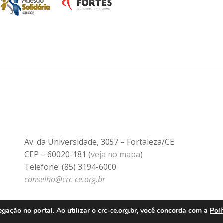
Av. da Universidade, 3057 – Fortaleza/CE
CEP – 60020-181 (
veja no mapa
)
Telefone: (85) 3194-6000
conselho@crc-ce.org.br
ação no portal. Ao utilizar o crc-ce.org.br, você concorda com a
Polí