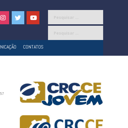
Pesquisar
por:
Pesquisar
por:
NICAÇÃO
CONTATOS
57