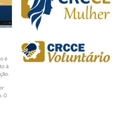
to é
to à
ção.
er
o. O