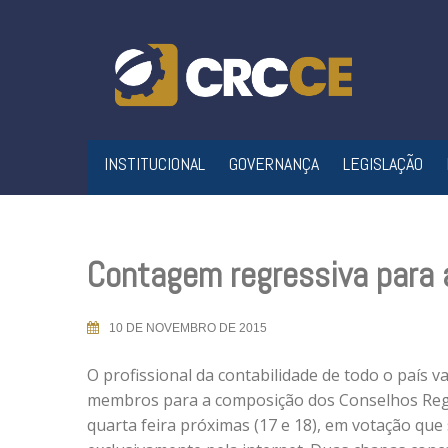
Skip
to
content
INSTITUCIONAL
GOVERNANÇA
LEGISLAÇÃO
Contagem regressiva para 
10 DE NOVEMBRO DE 2015
O profissional da contabilidade de todo o país v
membros para a composição dos Conselhos Regi
quarta feira próximas (17 e 18), em votação que 