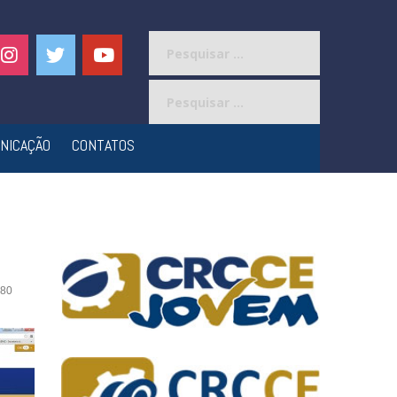
Pesquisar
por:
Pesquisar
por:
NICAÇÃO
CONTATOS
80