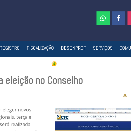
REGISTRO
FISCALIZAÇÃO
DESENPROF
SERVIÇOS
COMU
a eleição no Conselho
ai eleger novos
onais, terça e
será realizada