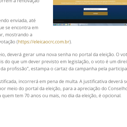
correm à renovação
endo enviada, até
que se encontra em
 ar, mostrando a
votação (
https://eleicaocrc.com.br
).
eio, deverá gerar uma nova senha no portal da eleição. O vo
ais do que um dever previsto em legislação, o voto é um direi
 da profissão”, estampa o cartaz da campanha pela participa
tificada, incorrerá em pena de multa. A justificativa deverá s
por meio do portal da eleição, para a apreciação do Conselh
a quem tem 70 anos ou mais, no dia da eleição, é opcional.