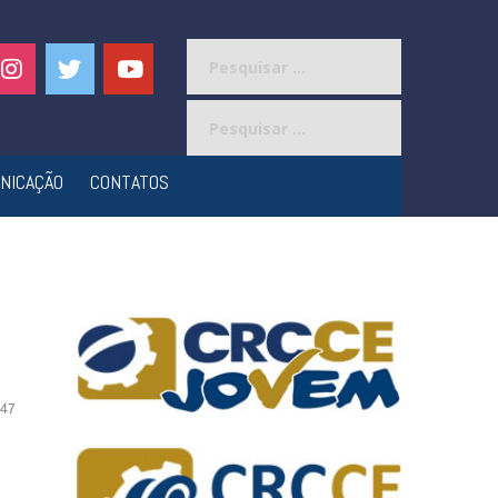
Pesquisar
por:
Pesquisar
por:
NICAÇÃO
CONTATOS
47