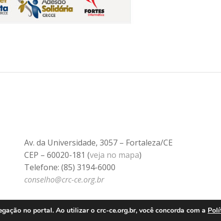
Av. da Universidade, 3057 – Fortaleza/CE
CEP – 60020-181 (
veja no mapa
)
Telefone: (85) 3194-6000
conselho@crc-ce.org.br
ação no portal. Ao utilizar o crc-ce.org.br, você concorda com a
Polí