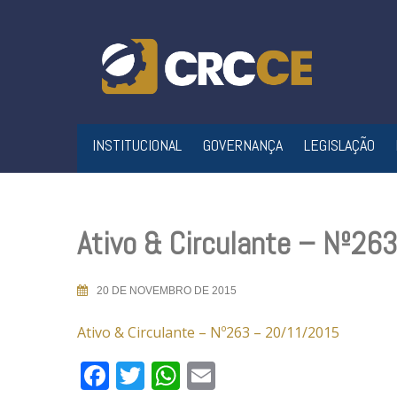
Skip
to
content
INSTITUCIONAL
GOVERNANÇA
LEGISLAÇÃO
Ativo & Circulante – Nº26
20 DE NOVEMBRO DE 2015
Ativo & Circulante – Nº263 – 20/11/2015
Facebook
Twitter
WhatsApp
Email