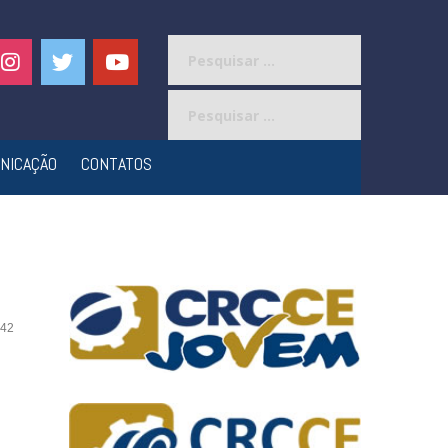
Pesquisar
por:
Pesquisar
por:
NICAÇÃO
CONTATOS
42