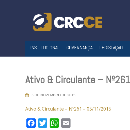
Skip
to
content
INSTITUCIONAL
GOVERNANÇA
LEGISLAÇÃO
Ativo & Circulante – Nº26
6 DE NOVEMBRO DE 2015
Ativo & Circulante – Nº261 – 05/11/2015
Facebook
Twitter
WhatsApp
Email