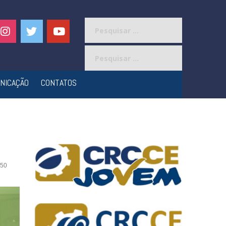
Pesquisar
por:
Pesquisar
por:
NICAÇÃO
CONTATOS
50