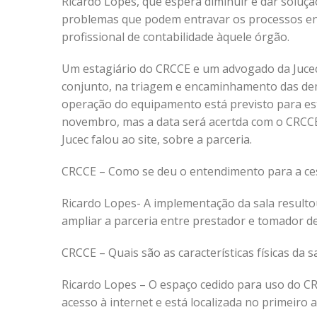
Ricardo Lopes, que espera diminuir e dar soluçã
problemas que podem entravar os processos e
profissional de contabilidade àquele órgão.
Um estagiário do CRCCE e um advogado da Juce
conjunto, na triagem e encaminhamento das dem
operação do equipamento está previsto para es
novembro, mas a data será acertda com o CRCCE
Jucec falou ao site, sobre a parceria.
CRCCE – Como se deu o entendimento para a ces
Ricardo Lopes- A implementação da sala result
ampliar a parceria entre prestador e tomador de 
CRCCE – Quais são as características físicas da 
Ricardo Lopes – O espaço cedido para uso do C
acesso à internet e está localizada no primeiro 