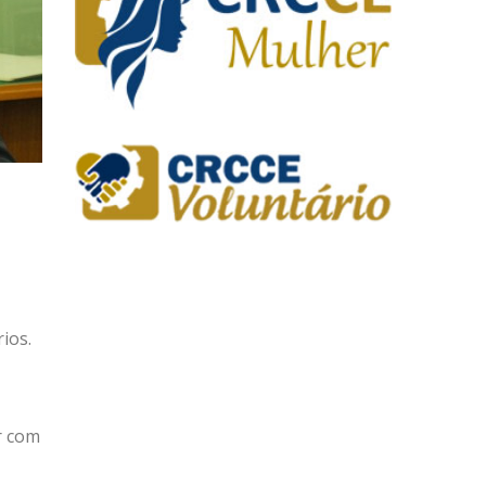
ios.
r com