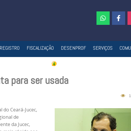
REGISTRO
FISCALIZAÇÃO
DESENPROF
SERVIÇOS
COMU
ta para ser usada
1
l do Ceará-Jucec,
gional de
ente da Jucec,