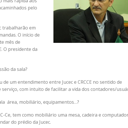
o mais rápida aos
ncaminhados pelo
c trabalharão em
andas. O início de
te mês de
. O presidente da
são da sala?
ou de um entendimento entre Jucec e CRCCE no sentido de
serviço, com intuito de facilitar a vida dos contadores/usuár
sala área, mobiliário, equipamentos…?
RC-Ce, tem como mobiliário uma mesa, cadeira e computado
andar do prédio da Jucec.