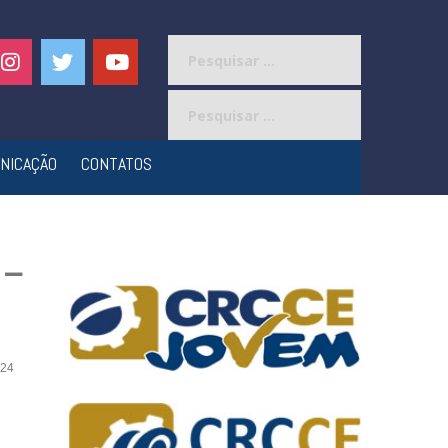
Pesquisar
por:
Pesquisar
por:
NICAÇÃO
CONTATOS
 –
24