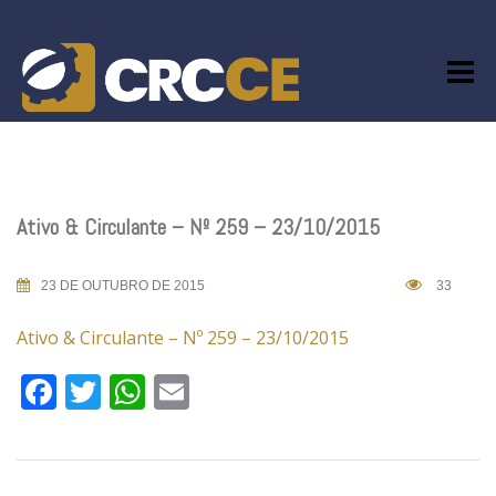
Skip
to
content
Ativo & Circulante – Nº 259 – 23/10/2015
23 DE OUTUBRO DE 2015
33
Ativo & Circulante – Nº 259 – 23/10/2015
Facebook
Twitter
WhatsApp
Email