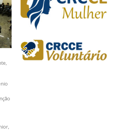
nte,
ênio
enção
nior,