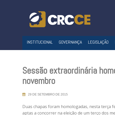
Skip
to
content
INSTITUCIONAL
GOVERNANÇA
LEGISLAÇÃO
Sessão extraordinária hom
novembro
29 DE SETEMBRO DE 2015
Duas chapas foram homologadas, nesta terça fei
aptas a concorrer na eleição de um terço dos 