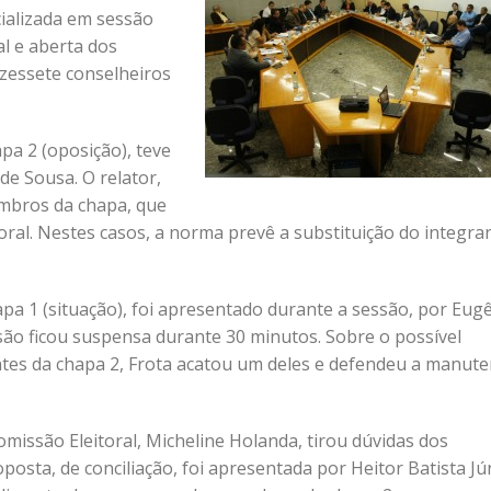
cializada em sessão
l e aberta dos
zessete conselheiros
pa 2 (oposição), teve
de Sousa. O relator,
mbros da chapa, que
oral. Nestes casos, a norma prevê a substituição do integra
pa 1 (situação), foi apresentado durante a sessão, por Eug
ssão ficou suspensa durante 30 minutos. Sobre o possível
tes da chapa 2, Frota acatou um deles e defendeu a manut
omissão Eleitoral, Micheline Holanda, tirou dúvidas dos
posta, de conciliação, foi apresentada por Heitor Batista Jú