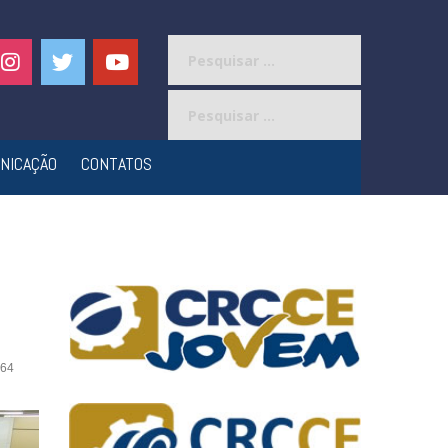
Pesquisar
por:
Pesquisar
por:
NICAÇÃO
CONTATOS
64