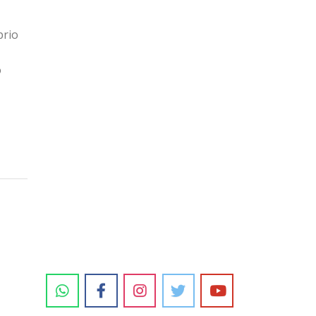
prio
o