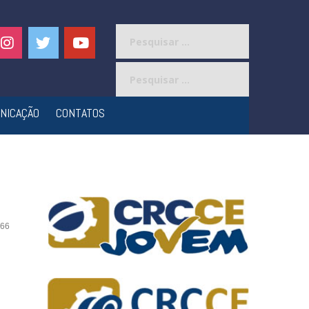
Pesquisar
por:
Pesquisar
por:
NICAÇÃO
CONTATOS
66