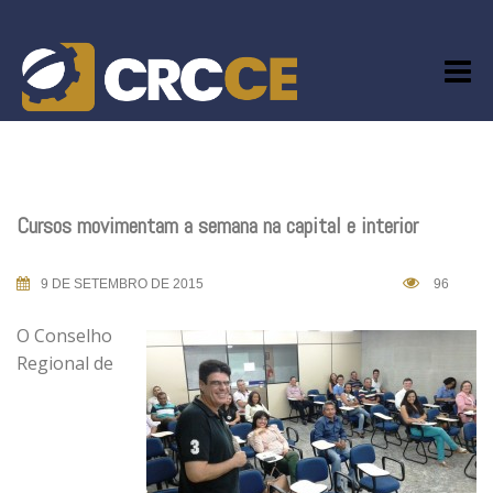
Skip
to
content
Cursos movimentam a semana na capital e interior
9 DE SETEMBRO DE 2015
96
O Conselho
Regional de