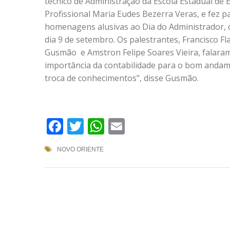
técnico de Administração da Escola Estadual de
Profissional Maria Eudes Bezerra Veras, e fez p
homenagens alusivas ao Dia do Administrador
dia 9 de setembro. Os palestrantes, Francisco F
Gusmão e Amstron Felipe Soares Vieira, falara
importância da contabilidade para o bom andam
troca de conhecimentos”, disse Gusmão.
Facebook
Twitter
WhatsApp
Email
NOVO ORIENTE