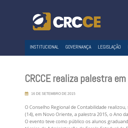
Skip
to
content
INSTITUCIONAL
GOVERNANÇA
LEGISLAÇÃO
CRCCE realiza palestra em
16 DE SETEMBRO DE 2015
O Conselho Regional de Contabilidade realizou,
(14), em Novo Oriente, a palestra 2015, o Ano da
O evento teve como público os alunos graduand