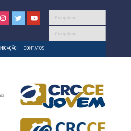
Pesquisar
por:
Pesquisar
por:
NICAÇÃO
CONTATOS
63