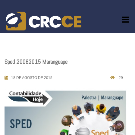
Skip
to
content
Sped 20082015 Maranguape
18 DE AGOSTO DE 2015
29