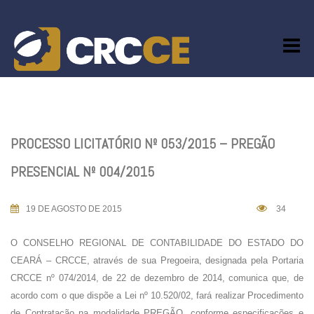
Skip
to
content
PROCESSO LICITATÓRIO Nº 053/2015 – PREGÃO
PRESENCIAL Nº 004/2015
19 DE AGOSTO DE 2015
34
O CONSELHO REGIONAL DE CONTABILIDADE DO ESTADO DO
CEARÁ – CRCCE, através de sua Pregoeira, designada pela Portaria
CRCCE nº 074/2014, de 22 de dezembro de 2014, comunica que, de
acordo com o que dispõe a Lei nº 10.520/02, fará realizar Procedimento
de Contratação na modalidade PREGÃO, conforme especificações e