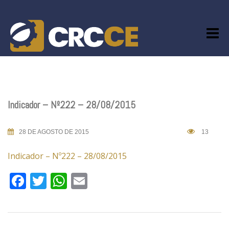
Skip
to
content
Indicador – Nº222 – 28/08/2015
28 DE AGOSTO DE 2015
13
Indicador – Nº222 – 28/08/2015
Facebook
Twitter
WhatsApp
Email