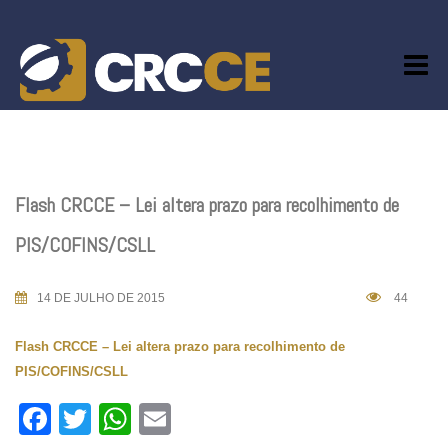
Skip
to
content
Flash CRCCE – Lei altera prazo para recolhimento de
PIS/COFINS/CSLL
14 DE JULHO DE 2015
44
Flash CRCCE – Lei altera prazo para recolhimento de
PIS/COFINS/CSLL
Facebook
Twitter
WhatsApp
Email