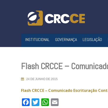
Skip
to
content
INSTITUCIONAL
GOVERNANÇA
LEGISLAÇÃO
Flash CRCCE – Comunicado 
24 DE JUNHO DE 2015
Flash CRCCE – Comunicado Escrituração Contá
Facebook
Twitter
WhatsApp
Email