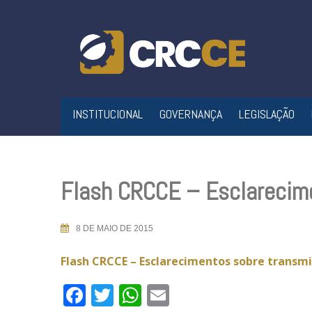
Skip
to
content
INSTITUCIONAL
GOVERNANÇA
LEGISLAÇÃO
Flash CRCCE – Esclarecim
8 DE MAIO DE 2015
Flash CRCCE – Esclarecimentos sobre transmi
Facebook
Twitter
WhatsApp
Email