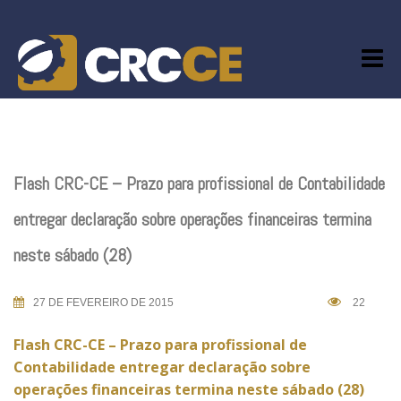
Skip
to
content
Flash CRC-CE – Prazo para profissional de Contabilidade
entregar declaração sobre operações financeiras termina
neste sábado (28)
27 DE FEVEREIRO DE 2015
22
Flash CRC-CE – Prazo para profissional de
Contabilidade entregar declaração sobre
operações financeiras termina neste sábado (28)