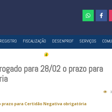
REGISTRO
FISCALIZAÇÃO
DESENPROF
SERVIÇOS
COMU
rogado para 28/02 o prazo para
ria
3
o prazo para Certidão Negativa obrigatória