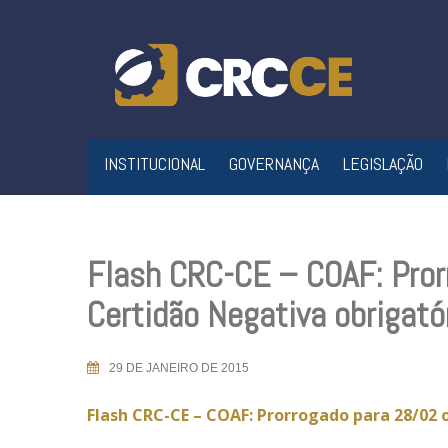
Skip
to
content
INSTITUCIONAL
GOVERNANÇA
LEGISLAÇÃO
Flash CRC-CE – COAF: Pror
Certidão Negativa obrigató
29 DE JANEIRO DE 2015
Flash CRC-CE – COAF: Prorrogado para 28/02 